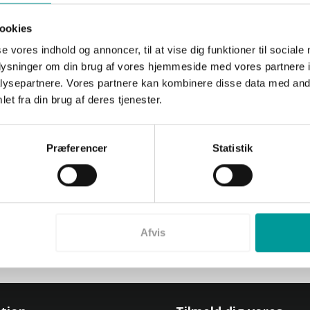
ookies
se vores indhold og annoncer, til at vise dig funktioner til sociale
oplysninger om din brug af vores hjemmeside med vores partnere i
Mød Pharma IT Academy Instrukt
ysepartnere. Vores partnere kan kombinere disse data med andr
et fra din brug af deres tjenester.
Oprettet d.
07/04 2022
Filosofien bag Pharma IT Academy starter med vores instruktører
give deltagerne en unik mulighed for at lære hvordan kursuskonc
Præferencer
Statistik
LÆS MERE
Afvis