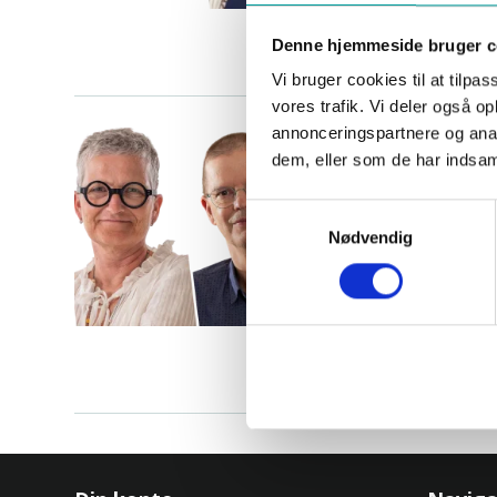
Denne hjemmeside bruger c
Vi bruger cookies til at tilpas
vores trafik. Vi deler også 
annonceringspartnere og anal
dem, eller som de har indsaml
S
Nødvendig
a
m
t
y
k
k
e
v
a
l