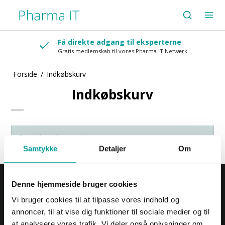
Få direkte adgang til eksperterne
Gratis medlemskab til vores Pharma IT Netværk
Forside
/
Indkøbskurv
Indkøbskurv
Din indkøbskurv er tom
Samtykke
Detaljer
Om
Din konto
Denne hjemmeside bruger cookies
Mine ordrer
Vi bruger cookies til at tilpasse vores indhold og
Mine oplysninger
annoncer, til at vise dig funktioner til sociale medier og til
Log ind
at analysere vores trafik. Vi deler også oplysninger om