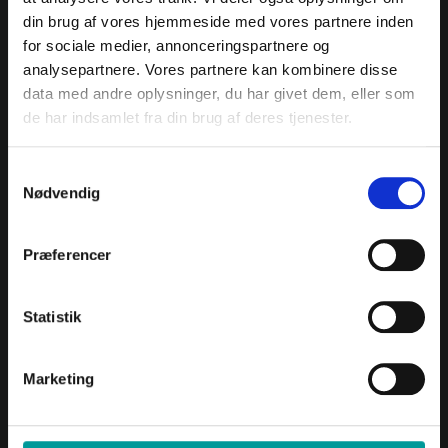
din brug af vores hjemmeside med vores partnere inden
Navigation
for sociale medier, annonceringspartnere og
analysepartnere. Vores partnere kan kombinere disse
Forside
data med andre oplysninger, du har givet dem, eller som
Om os
de har indsamlet fra din brug af deres tjenester.
Ofte Stillede Spørgsmål - FAQ
Vilkår og Betingelser
S
Kontakt
Nødvendig
a
Sitemap
m
t
Tilmeld dig vores nyhedsbrev
Præferencer
y
k
k
Statistik
e
v
Marketing
Jeg vil gerne tilmeldes nyhedsbrevet
a
l
GODKEND
g